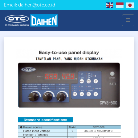
Email: daihen@otc.co.id