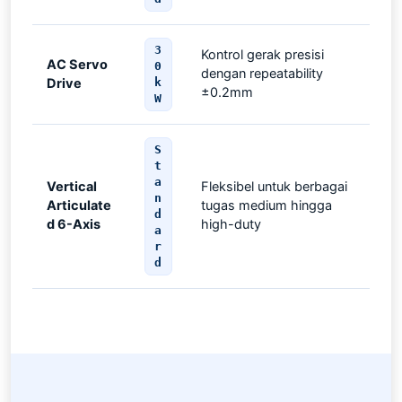
3
Kontrol gerak presisi
AC Servo
0
dengan repeatability
Drive
k
±0.2mm
W
S
t
a
Vertical
Fleksibel untuk berbagai
n
Articulate
tugas medium hingga
d
d 6-Axis
high-duty
a
r
d