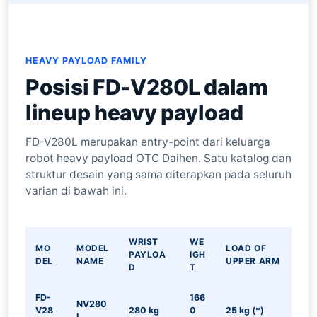
HEAVY PAYLOAD FAMILY
Posisi FD-V280L dalam
lineup heavy payload
FD-V280L merupakan entry-point dari keluarga
robot heavy payload OTC Daihen. Satu katalog dan
struktur desain yang sama diterapkan pada seluruh
varian di bawah ini.
WRIST
WE
MO
MODEL
LOAD OF
PAYLOA
IGH
DEL
NAME
UPPER ARM
D
T
FD-
166
NV280
V28
280 kg
0
25 kg (*)
L