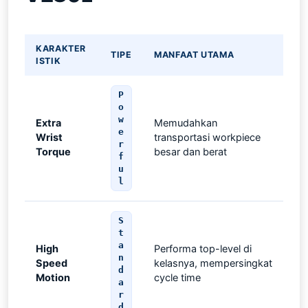
KARAKTER
TIPE
MANFAAT UTAMA
ISTIK
P
o
w
Extra
Memudahkan
e
Wrist
transportasi workpiece
r
Torque
besar dan berat
f
u
l
S
t
a
High
Performa top-level di
n
Speed
kelasnya, mempersingkat
d
Motion
cycle time
a
r
d