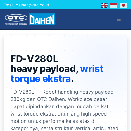
Email: daihen@otc.co.id
FD-V280L
heavy payload,
wrist
torque ekstra
.
FD-V280L — Robot handling heavy payload
280kg dari OTC Daihen. Workpiece besar
dapat dipindahkan dengan mudah berkat
wrist torque ekstra, ditunjang high speed
motion untuk performa kelas atas di
kategorinya, serta struktur vertical articulated