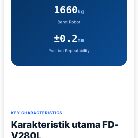
1660
kg
Berat Robot
±0.2
mm
Position Repeatability
KEY CHARACTERISTICS
Karakteristik utama FD-
V280L