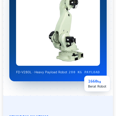
FD-V280L · Heavy Payload Robot
280 KG PAYLOAD
1660
kg
Berat Robot