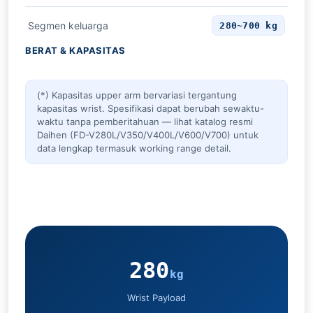
Segmen keluarga
280~700 kg
BERAT & KAPASITAS
(*) Kapasitas upper arm bervariasi tergantung
kapasitas wrist. Spesifikasi dapat berubah sewaktu-
waktu tanpa pemberitahuan — lihat katalog resmi
Daihen (FD-V280L/V350/V400L/V600/V700) untuk
data lengkap termasuk working range detail.
280
kg
Wrist Payload