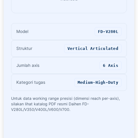
Model
FD-V280L
Struktur
Vertical Articulated
Jumlah axis
6 Axis
Kategori tugas
Medium~High-Duty
Untuk data working range presisi (dimensi reach per-axis),
silakan lihat katalog PDF resmi Daihen FD-
V280L/V350/V400L/V600/V700.