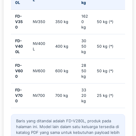
0L
kg
FD-
162
V35
NV350
350 kg
0
50 kg (*)
0
kg
FD-
30
NV400
V40
400 kg
50
50 kg (*)
L
0L
kg
FD-
28
V60
NV600
600 kg
50
50 kg (*)
0
kg
FD-
33
V70
NV700
700 kg
20
25 kg (*)
0
kg
Baris yang ditandai adalah FD-V280L, produk pada
halaman ini. Model lain dalam satu keluarga tersedia di
katalog PDF yang sama untuk kebutuhan payload lebih