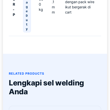
.1
dengan pack wire
a
R
0
g
m
ikut bergerak di
-
kg
e
m
cart
P
D
u
t
y
RELATED PRODUCTS
Lengkapi sel welding
Anda