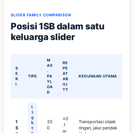
SLIDER FAMILY COMPARISON
Posisi 1SB dalam satu
keluarga slider
M
RE
AX
S
PE
.
E
AT
TIPE
PA
KEGUNAAN UTAMA
R
AB
YL
I
ILI
OA
TY
D
L
i
g
±0
1
33
Transportasi objek
h
.1
S
0
ringan, jalur pendek
t
m