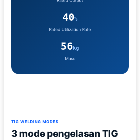
Rated Output
40
%
Rated Utilization Rate
56
kg
Mass
TIG WELDING MODES
3 mode pengelasan TIG