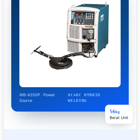
WB-A350P · Power
AC+DC HYBRID
Source
WELDING
56
kg
Berat Unit