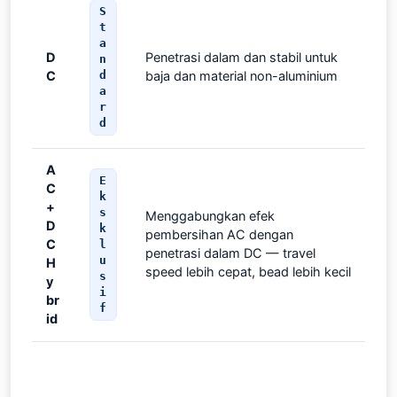
S
t
a
D
Penetrasi dalam dan stabil untuk
n
C
d
baja dan material non-aluminium
a
r
d
A
E
C
k
+
s
Menggabungkan efek
D
k
pembersihan AC dengan
C
l
penetrasi dalam DC — travel
u
H
speed lebih cepat, bead lebih kecil
s
y
i
br
f
id