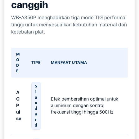
canggih
WB-A350P menghadirkan tiga mode TIG performa
tinggi untuk menyesuaikan kebutuhan material dan
ketebalan plat.
M
O
TIPE
MANFAAT UTAMA
D
E
S
t
A
a
C
Efek pembersihan optimal untuk
n
P
aluminium dengan kontrol
d
ul
frekuensi tinggi hingga 500Hz
a
se
r
d