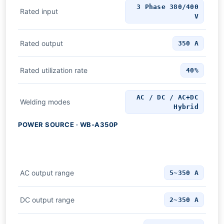
3 Phase 380/400
Rated input
V
Rated output
350 A
Rated utilization rate
40%
AC / DC / AC+DC
Welding modes
Hybrid
POWER SOURCE · WB-A350P
AC output range
5~350 A
DC output range
2~350 A